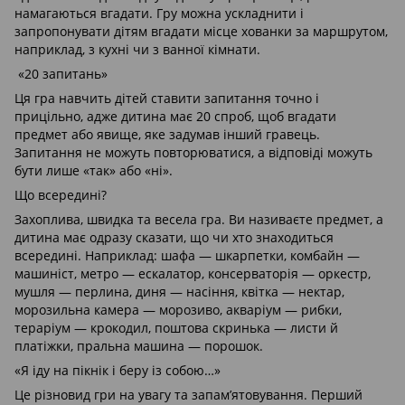
намагаються вгадати. Гру можна ускладнити і
запропонувати дітям вгадати місце хованки за маршрутом,
наприклад, з кухні чи з ванної кімнати.
«20 запитань»
Ця гра навчить дітей ставити запитання точно і
прицільно, адже дитина має 20 спроб, щоб вгадати
предмет або явище, яке задумав інший гравець.
Запитання не можуть повторюватися, а відповіді можуть
бути лише «так» або «ні».
Що всередині?
Захоплива, швидка та весела гра. Ви називаєте предмет, а
дитина має одразу сказати, що чи хто знаходиться
всередині. Наприклад: шафа — шкарпетки, комбайн —
машиніст, метро — ескалатор, консерваторія — оркестр,
мушля — перлина, диня — насіння, квітка — нектар,
морозильна камера — морозиво, акваріум — рибки,
тераріум — крокодил, поштова скринька — листи й
платіжки, пральна машина — порошок.
«Я іду на пікнік і беру із собою…»
Це різновид гри на увагу та запам’ятовування. Перший