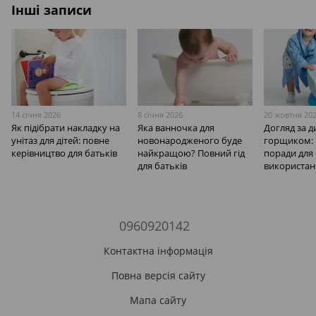
Інші записи
14 січня 2026
8 січня 2026
20 жовтня 20
Як підібрати накладку на
Яка ванночка для
Догляд за 
унітаз для дітей: повне
новонародженого буде
горщиком: 
керівництво для батьків
найкращою? Повний гід
поради для
для батьків
використан
0960920142
Контактна інформація
Повна версія сайту
Мапа сайту