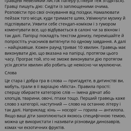
гравцеві невеликий листок паперу (стікери теж згодяться).
Гравці пишуть дію: Сидіти із заплющеними очима,
Розповісти про свої очікування від поїздки, Намалювати
пейзаж того місця, куди тримаєте шлях, Увімкнути музику й
підспівувати, Уявити себе стендап-коміком і з гумором
коментувати все, що відбувається в салоні чи за вікном і
так далі. Папірці покладіть текстом донизу, перемішайте й
попростіть учасників витягнути по одному завдання. А далі
– найцікавіше. Кожен раунд триває 10 хвилин. Гравець має
виконувати дію, що вказана на папірці, протягом цього
часу. Програє той, хто не зможе виконувати дію протягом
усіх десяти хвилин або робить це неякісно чи мухлюючи.
Слова
Це стара і добра гра в слова — пригадуєте, в дитинстві ви,
мабуть, грали в її варіацію «Міста». Правила прості:
спершу обираєте категорію слів — імена дівчат або
хлопців, тварини, овочі, птахи тощо. Перший гравець каже
слово з категорії, наступний — слово на останню літеру і
так далі. Наприклад: кінь — носоріг — горила — антилопа.
Якщо ваші діти захоплюються якоюсь специфічною темою,
можна це використати і називати різновиди динозаврів,
комах чи екзотичних фруктів.