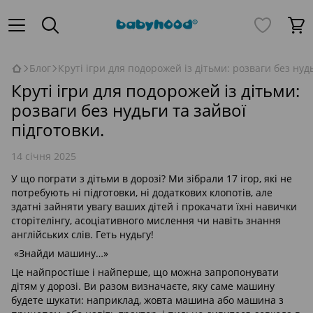
Блог
Круті ігри для подорожей із дітьми: розваги без нудь
Круті ігри для подорожей із дітьми:
розваги без нудьги та зайвої
підготовки.
14 січня 2025
У що пограти з дітьми в дорозі? Ми зібрали 17 ігор, які не
потребують ні підготовки, ні додаткових клопотів, але
здатні зайняти увагу ваших дітей і прокачати їхні навички
сторітелінгу, асоціативного мислення чи навіть знання
англійських слів. Геть нудьгу!
«Знайди машину…»
Це найпростіше і найперше, що можна запропонувати
дітям у дорозі. Ви разом визначаєте, яку саме машину
будете шукати: наприклад, жовта машина або машина з