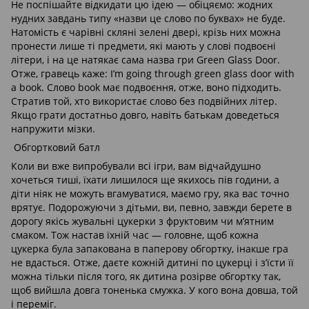
Не поспішайте відкидати цю ідею — обіцяємо: жодних
нудних завдань типу «назви це слово по буквах» не буде.
Натомість є чарівні скляні зелені двері, крізь них можна
пронести лише ті предмети, які мають у слові подвоєні
літери, і на це натякає сама назва гри Green Glass Door.
Отже, гравець каже: I’m going through green glass door with
a book. Слово book має подвоєння, отже, воно підходить.
Стратив той, хто використає слово без подвійних літер.
Якщо грати достатньо довго, навіть батькам доведеться
напружити мізки.
Обгортковий батл
Коли ви вже випробували всі ігри, вам відчайдушно
хочеться тиші, їхати лишилося ще якихось пів години, а
діти ніяк не можуть вгамуватися, маємо гру, яка вас точно
врятує. Подорожуючи з дітьми, ви, певно, завжди берете в
дорогу якісь жувальні цукерки з фруктовим чи м’ятним
смаком. Тож настав їхній час — головне, щоб кожна
цукерка була запакована в паперову обгортку, інакше гра
не вдасться. Отже, даєте кожній дитині по цукерці і з’їсти її
можна тільки після того, як дитина розірве обгортку так,
щоб вийшла довга тоненька смужка. У кого вона довша, той
і переміг.