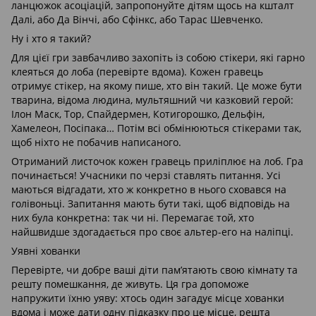
ланцюжок асоціацій, запропонуйте дітям щось на кшталт
Далі, або Да Вінчі, або Сфінкс, або Тарас Шевченко.
Ну і хто я такий?
Для цієї гри завбачливо захопіть із собою стікери, які гарно
клеяться до лоба (перевірте вдома). Кожен гравець
отримує стікер, на якому пише, хто він такий. Це може бути
тварина, відома людина, мультяшний чи казковий герой:
Ілон Маск, Тор, Спайдермен, Котигорошко, Дельфін,
Хамелеон, Посіпака… Потім всі обмінюються стікерами так,
щоб ніхто не побачив написаного.
Отриманий листочок кожен гравець приліплює на лоб. Гра
починається! Учасники по черзі ставлять питання. Усі
маються відгадати, хто ж конкретно в нього сховався на
голівоньці. Запитання мають бути такі, щоб відповідь на
них була конкретна: так чи ні. Перемагає той, хто
найшвидше здогадається про своє альтер-его на наліпці.
Уявні хованки
Перевірте, чи добре ваші діти пам’ятають свою кімнату та
решту помешкання, де живуть. Ця гра допоможе
напружити їхню уяву: хтось один загадує місце хованки
вдома і може дати одну підказку про це місце, решта