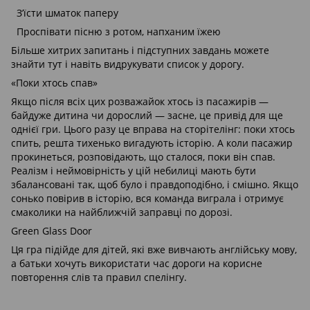
З’їсти шматок паперу
Проспівати пісню з ротом, напханим їжею
Більше хитрих запитань і підступних завдань можете
знайти тут і навіть видрукувати список у дорогу.
«Поки хтось спав»
Якщо після всіх цих розважайок хтось із пасажирів —
байдуже дитина чи дорослий — засне, це привід для ще
однієї гри. Цього разу це вправа на сторітелінг: поки хтось
спить, решта тихенько вигадують історію. А коли пасажир
прокинеться, розповідають, що сталося, поки він спав.
Реалізм і неймовірність у цій небилиці мають бути
збалансовані так, щоб було і правдоподібно, і смішно. Якщо
сонько повірив в історію, вся команда виграла і отримує
смаколики на найближчій заправці по дорозі.
Green Glass Door
Ця гра підійде для дітей, які вже вивчають англійську мову,
а батьки хочуть використати час дороги на корисне
повторення слів та правил спелінгу.