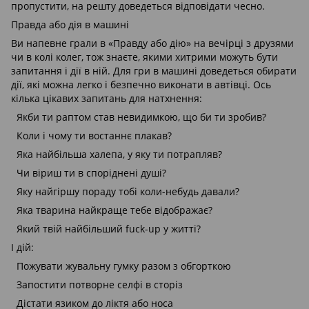
пропустити, на решту доведеться відповідати чесно.
Правда або дія в машині
Ви напевне грали в «Правду або дію» на вечірці з друзями
чи в колі колег, тож знаєте, якими хитрими можуть бути
запитання і дії в ній. Для гри в машині доведеться обирати
дії, які можна легко і безпечно виконати в автівці. Ось
кілька цікавих запитань для натхнення:
Якби ти раптом став невидимкою, що би ти зробив?
Коли і чому ти востаннє плакав?
Яка найбільша халепа, у яку ти потрапляв?
Чи віриш ти в споріднені душі?
Яку найгіршу пораду тобі коли-небудь давали?
Яка тварина найкраще тебе відображає?
Який твій найбільший fuck-up у житті?
І дій:
Пожувати жувальну гумку разом з обгорткою
Запостити потворне селфі в сторіз
Дістати язиком до ліктя або носа