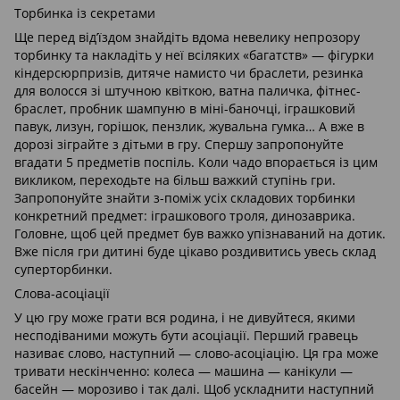
Торбинка із секретами
Ще перед від’їздом знайдіть вдома невелику непрозору
торбинку та накладіть у неї всіляких «багатств» — фігурки
кіндерсюрпризів, дитяче намисто чи браслети, резинка
для волосся зі штучною квіткою, ватна паличка, фітнес-
браслет, пробник шампуню в міні-баночці, іграшковий
павук, лизун, горішок, пензлик, жувальна гумка… А вже в
дорозі зіграйте з дітьми в гру. Спершу запропонуйте
вгадати 5 предметів поспіль. Коли чадо впорається із цим
викликом, переходьте на більш важкий ступінь гри.
Запропонуйте знайти з-поміж усіх складових торбинки
конкретний предмет: іграшкового троля, динозаврика.
Головне, щоб цей предмет був важко упізнаваний на дотик.
Вже після гри дитині буде цікаво роздивитись увесь склад
суперторбинки.
Слова-асоціації
У цю гру може грати вся родина, і не дивуйтеся, якими
несподіваними можуть бути асоціації. Перший гравець
називає слово, наступний — слово-асоціацію. Ця гра може
тривати нескінченно: колеса — машина — канікули —
басейн — морозиво і так далі. Щоб ускладнити наступний