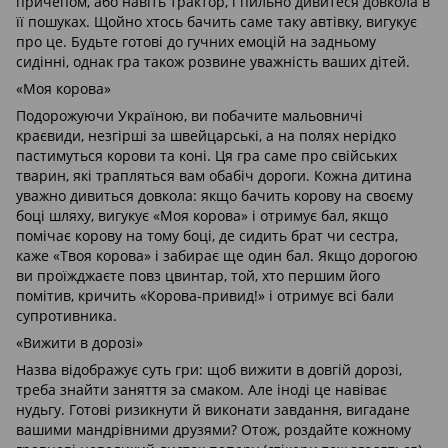
причепом, або навіть трактор, і пильно дивитеся довкола в
її пошуках. Щойно хтось бачить саме таку автівку, вигукує
про це. Будьте готові до гучних емоцій на задньому
сидінні, однак гра також розвине уважність ваших дітей.
«Моя корова»
Подорожуючи Україною, ви побачите мальовничі
краєвиди, незгірші за швейцарські, а на полях нерідко
пастимуться корови та коні. Ця гра саме про свійських
тварин, які трапляться вам обабіч дороги. Кожна дитина
уважно дивиться довкола: якщо бачить корову на своєму
боці шляху, вигукує «Моя корова» і отримує бал, якщо
помічає корову на тому боці, де сидить брат чи сестра,
каже «Твоя корова» і забирає ще один бал. Якщо дорогою
ви проїжджаєте повз цвинтар, той, хто першим його
помітив, кричить «Корова-привид!» і отримує всі бали
супротивника.
«Вижити в дорозі»
Назва відображує суть гри: щоб вижити в довгій дорозі,
треба знайти заняття за смаком. Але іноді це навіває
нудьгу. Готові ризикнути й виконати завдання, вигадане
вашими мандрівними друзями? Отож, роздайте кожному