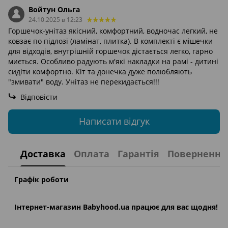
Войтун Ольга
24.10.2025 в 12:23
Горшечок-унітаз якісний, комфортний, водночас легкий, не
ковзає по підлозі (ламінат, плитка). В комплекті є мішечки
для відходів, внутрішній горшечок дістається легко, гарно
миється. Особливо радують м'які накладки на рамі - дитині
сидіти комфортно. Кіт та донечка дуже полюбляють
"змивати" воду. Унітаз не перекидається!!!
Відповісти
Написати відгук
Доставка
Оплата
Гарантія
Повернення
Графік роботи
Інтернет-магазин
Babyhood.ua
працює для вас щодня!