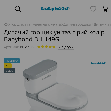
Горщики та туалетна кімната
Дитячі горщики
Дитячий г
Дитячий горщик унітаз сірий колір
Babyhood BH-149G
Артикул:
BH-149G
2 відгуки
НОВИНКА
ХІТ
ВІДЕО