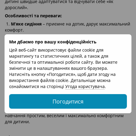
дитині швидше адаптуватися та відчувати себе «як
дорослий».
Особливості та переваги:
1.
М’яке сидіння
– приємне на дотик, дарує максимальний
комфорт.
2.
Накладка на унітаз
– сидіння можна використовувати
Ми дбаємо про вашу конфіденційність
окремо як накладку на дорослий унітаз.
Цей веб-сайт використовує файли cookie для
3.
Тримач для туалетного паперу
– практичне
маркетингу та статистичних цілей, а також для
доповнення, що робить навчання зручнішим.
безпечної та оптимальної роботи сайту. Ви можете
4.
Звук зливу води
– цікава функція, яка захоплює дитину
змінити це в налаштуваннях вашого браузера.
та мотивує користуватися горщиком.
Натисніть кнопку «Погодитися», щоб дати згоду на
використання файлів cookie. Детальніше можна
5.
Знімний лоток
– легко очищується, забезпечує
ознайомитися на сторінці
Угода користувача
.
максимальну гігієну.
6.
Антиковзні вставки
– гарантія стабільності та безпеки
Погодитися
під час використання.
Ідеальний аксесуар для того, щоб зробити процес
навчання простим, веселим і максимально комфортним
для дитини.