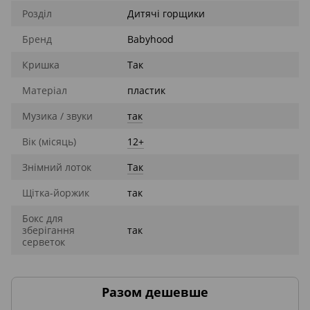
Розділ
Дитячі горщики
Бренд
Babyhood
Кришка
Так
Матеріал
пластик
Музика / звуки
так
Вік (місяць)
12+
Знімний лоток
Так
Щітка-йоржик
так
Бокс для
зберігання
так
серветок
Разом дешевше