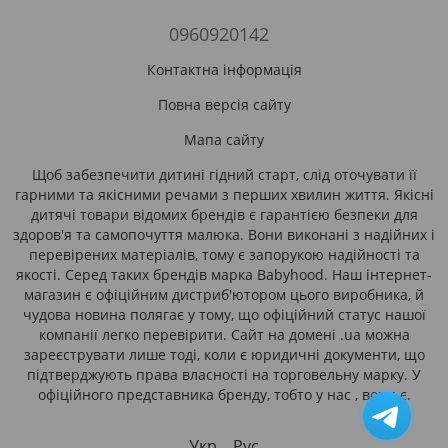
0960920142
Контактна інформація
Повна версія сайту
Мапа сайту
Щоб забезпечити дитині гідний старт, слід оточувати її
гарними та якісними речами з перших хвилин життя. Якісні
дитячі товари відомих брендів є гарантією безпеки для
здоров'я та самопочуття малюка. Вони виконані з надійних і
перевірених матеріалів, тому є запорукою надійності та
якості. Серед таких брендів марка Babyhood. Наш інтернет-
магазин є офіційним дистриб'ютором цього виробника, й
чудова новина полягає у тому, що офіційний статус нашої
компанії легко перевірити. Сайт на домені .ua можна
зареєструвати лише тоді, коли є юридичні документи, що
підтверджують права власності на торговельну марку. У
офіційного представника бренду, тобто у нас , вони є.
Укр
Рус