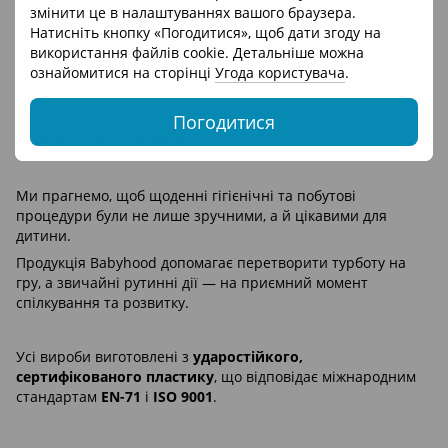
змінити це в налаштуваннях вашого браузера.
• ергономічний дизайн і зручність у користуванні;
Натисніть кнопку «Погодитися», щоб дати згоду на
• приємні на дотик, безпечні матеріали;
використання файлів cookie. Детальніше можна
• м’які, гармонійні кольори, що створюють затишну
ознайомитися на сторінці
Угода користувача
.
атмосферу.
Погодитися
Турбота з перших днів
Ми прагнемо, щоб щоденні гігієнічні та побутові
процедури були не лише зручними, а й цікавими для
дитини.
Продукція Babyhood допомагає перетворити турботу на
гру, а звичайні рутинні дії — на приємний момент
спілкування та розвитку.
Усі вироби виготовлені з
ударостійкого,
сертифікованого пластику
, що відповідає міжнародним
стандартам
EN-71
і
ISO 9001
.