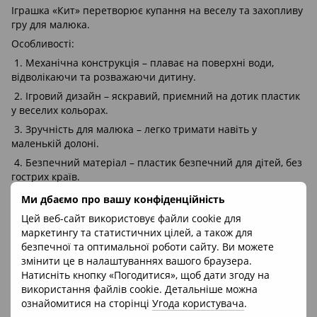
Іграшка «Кит» перетворює купання на веселу та захопливу
гру для малюка.
Особливості:
1. Механічна конструкція – плаває на поверхні води,
відволікаючи та розважаючи дитину.
2. Ігровий дизайн – яскравий, приємний на дотик пластик
у веселих кольорах.
3. Зручність для малюка – легко тримати навіть у
маленькій долоні.
4. Безпечний матеріал – пластик безпечний для дітей, без
гострих країв.
Ми дбаємо про вашу конфіденційність
Відгуки
Цей веб-сайт використовує файли cookie для
маркетингу та статистичних цілей, а також для
безпечної та оптимальної роботи сайту. Ви можете
змінити це в налаштуваннях вашого браузера.
Натисніть кнопку «Погодитися», щоб дати згоду на
використання файлів cookie. Детальніше можна
ознайомитися на сторінці
Угода користувача
.