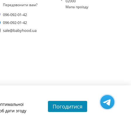
02000
Передзвонити вам?
Мапа проїзду
096-092-01-42
096-092-01-42
sale@babyhood.ua
 оптимальної
Погодитися
об дати згоду