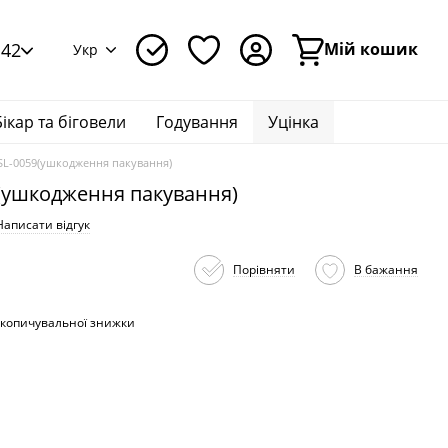
142
Мій кошик
Укр
Бікар та біговели
Годування
Уцінка
 SL-0059(ушкодження пакування)
9(ушкодження пакування)
Написати відгук
Порівняти
В бажання
копичувальної знижки