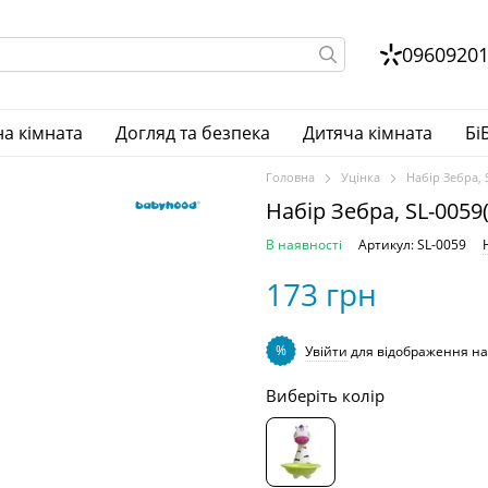
0960920
на кімната
Догляд та безпека
Дитяча кімната
Бі
Головна
Уцінка
Набір Зебра,
Набір Зебра, SL-005
В наявності
Артикул: SL-0059
173 грн
%
Увійти
для відображення на
Виберіть колір