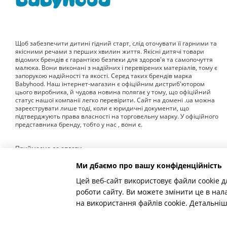
Щоб забезпечити дитині гідний старт, слід оточувати її гарними та
якісними речами з перших хвилин життя. Якісні дитячі товари
відомих брендів є гарантією безпеки для здоров'я та самопочуття
малюка. Вони виконані з надійних і перевірених матеріалів, тому є
запорукою надійності та якості. Серед таких брендів марка
Babyhood. Наш інтернет-магазин є офіційним дистриб'ютором
цього виробника, й чудова новина полягає у тому, що офіційний
статус нашої компанії легко перевірити. Сайт на домені .ua можна
зареєструвати лише тоді, коли є юридичні документи, що
підтверджують права власності на торговельну марку. У офіційного
представника бренду, тобто у нас , вони є.
Приймаємо до оплати
Ми дбаємо про вашу конфіденційність
Цей веб-сайт використовує файли cookie д
Мобільна версія
роботи сайту. Ви можете змінити це в нал
на використання файлів cookie. Детальні