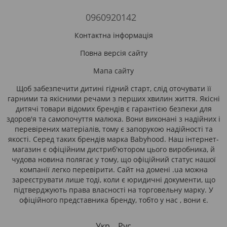
0960920142
Контактна інформація
Повна версія сайту
Мапа сайту
Щоб забезпечити дитині гідний старт, слід оточувати її
гарними та якісними речами з перших хвилин життя. Якісні
дитячі товари відомих брендів є гарантією безпеки для
здоров'я та самопочуття малюка. Вони виконані з надійних і
перевірених матеріалів, тому є запорукою надійності та
якості. Серед таких брендів марка Babyhood. Наш інтернет-
магазин є офіційним дистриб'ютором цього виробника, й
чудова новина полягає у тому, що офіційний статус нашої
компанії легко перевірити. Сайт на домені .ua можна
зареєструвати лише тоді, коли є юридичні документи, що
підтверджують права власності на торговельну марку. У
офіційного представника бренду, тобто у нас , вони є.
Укр
Рус