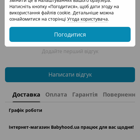
змінити це в налаштуваннях вашого браузера.
Відгуки
Натисніть кнопку «Погодитися», щоб дати згоду на
використання файлів cookie. Детальніше можна
ознайомитися на сторінці
Угода користувача
.
Погодитися
Додайте перший відгук
Написати відгук
Доставка
Оплата
Гарантія
Повернення
Графік роботи
Інтернет-магазин
Babyhood.ua
працює для вас щодня!