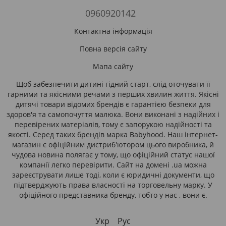
0960920142
Контактна інформація
Повна версія сайту
Мапа сайту
Щоб забезпечити дитині гідний старт, слід оточувати її
гарними та якісними речами з перших хвилин життя. Якісні
дитячі товари відомих брендів є гарантією безпеки для
здоров'я та самопочуття малюка. Вони виконані з надійних і
перевірених матеріалів, тому є запорукою надійності та
якості. Серед таких брендів марка Babyhood. Наш інтернет-
магазин є офіційним дистриб'ютором цього виробника, й
чудова новина полягає у тому, що офіційний статус нашої
компанії легко перевірити. Сайт на домені .ua можна
зареєструвати лише тоді, коли є юридичні документи, що
підтверджують права власності на торговельну марку. У
офіційного представника бренду, тобто у нас , вони є.
Укр
Рус