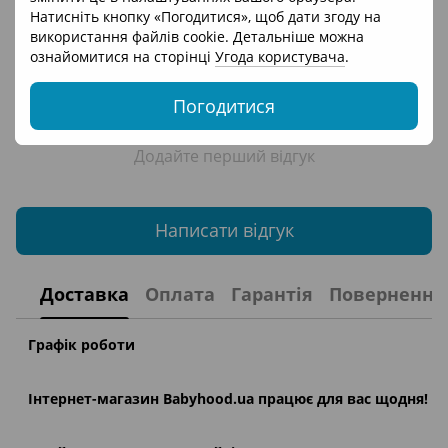
Відгуки
Натисніть кнопку «Погодитися», щоб дати згоду на
використання файлів cookie. Детальніше можна
ознайомитися на сторінці
Угода користувача
.
Погодитися
Додайте перший відгук
Написати відгук
Доставка
Оплата
Гарантія
Повернення
Графік роботи
Інтернет-магазин
Babyhood.ua
працює для вас щодня!