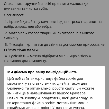
Стаканчик – зручний спосіб привчити малюка до
вмивання та чистки зубів.
Особливості:
1. Ігровий дизайн – у комплекті одна з трьох тваринок на
вибір: жираф, лев або зебра.
2. Матеріал – голова тваринки виготовлена з м’якого
силікону.
3. Фіксація – кріпиться до стіни за допомогою присоски, не
займає місця на столі.
4. Сумісність – можна підібрати мильницю з тією ж
твариною для комплекту.
Розмір: 20 × 9,5 × 12,5 см
Ми дбаємо про вашу конфіденційність
Цей веб-сайт використовує файли cookie для
Відгуки
маркетингу та статистичних цілей, а також для
безпечної та оптимальної роботи сайту. Ви можете
змінити це в налаштуваннях вашого браузера.
Натисніть кнопку «Погодитися», щоб дати згоду на
використання файлів cookie. Детальніше можна
ознайомитися на сторінці
Угода користувача
.