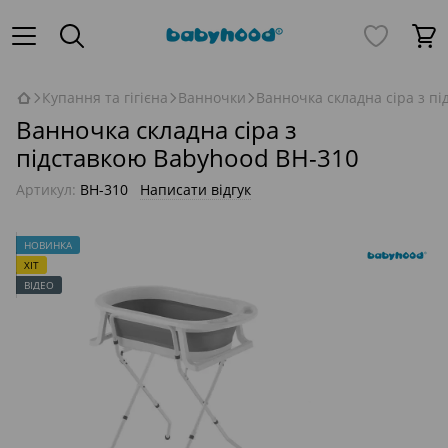
Купання та гігієна
Ванночки
Ванночка складна сіра з п
Ванночка складна сіра з
підставкою Babyhood BH-310
Артикул:
BH-310
Написати відгук
НОВИНКА
ХІТ
ВІДЕО