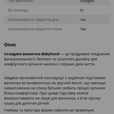
Тип ванночки
складна
Вік (місяць)
0+
Антиковзаюче покриття дна
так
Антиковзаюче покриття ніжок
Так
Опис
Складана ванночка Babyhood
— це продумане поєднання
функціональності, безпеки та сучасного дизайну для
комфортного купання малюка з перших днів життя.
Завдяки ергономічній конструкції з надійною підставкою
ванночка встановлюється на зручній висоті, що зменшує
навантаження на спину батьків і робить процес купання
більш комфортним. При цьому підставку можна
використовувати не лише для ванночки, а й як зручну
сушку для дитячих речей.
Глибока та простора форма забезпечує правильне