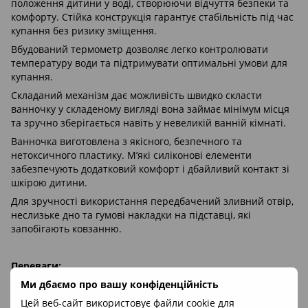
положення дитини у воді, створюючи відчуття безпеки та
комфорту. Стійка конструкція гарантує стабільність під час
купання без ризику зміщення.
Вбудований термометр дозволяє легко контролювати
температуру води та підтримувати оптимальні умови для
купання.
Складаний механізм дає можливість швидко скласти
ванночку у складеному вигляді вона займає мінімум місця
та зручно зберігається навіть у невеликій ванній кімнаті.
Ванночка виготовлена з якісного, безпечного та
нетоксичного пластику. М’які силіконові елементи
забезпечують додатковий комфорт і дбайливий контакт зі
шкірою дитини.
Для зручності використання передбачений зливний отвір,
неслизьке дно та гумові накладки на підставці, які
запобігають ковзанню.
Переваги:
Ми дбаємо про вашу конфіденційність
Складана конструкція, економія місця
Цей веб-сайт використовує файли cookie для
Ергономічна висота, менше навантаження на спину