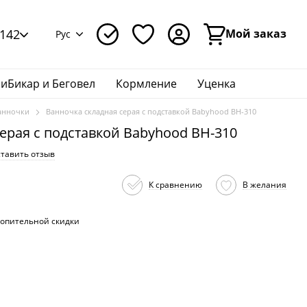
142
Мой заказ
Рус
иБикар и Беговел
Кормление
Уценка
анночки
Ванночка складная серая с подставкой Babyhood BH-310
ерая с подставкой Babyhood BH-310
тавить отзыв
К сравнению
В желания
опительной скидки