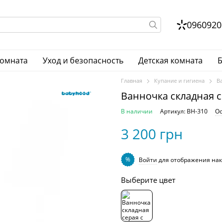
0960920
комната
Уход и безопасность
Детская комната
Б
Главная
Купание и гигиена
В
Ванночка складная с
В наличии
Артикул: BH-310
Ос
3 200 грн
%
Войти
для отображения нак
Выберите цвет