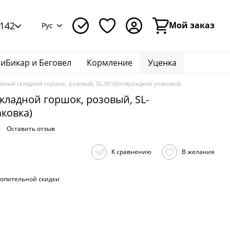
142
Мой заказ
Рус
иБикар и Беговел
Кормление
Уценка
жный складной горшок, розовый, SL-0016(повреждена упаковка)
кладной горшок, розовый, SL-
ковка)
Оставить отзыв
К сравнению
В желания
опительной скидки