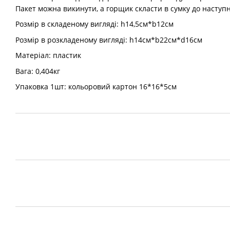
Пакет можна викинути, а горщик скласти в сумку до наступ
Розмір в складеному вигляді: h14,5см*b12см
Розмір в розкладеному вигляді: h14см*b22см*d16см
Матеріал: пластик
Вага: 0,404кг
Упаковка 1шт: кольоровий картон 16*16*5см