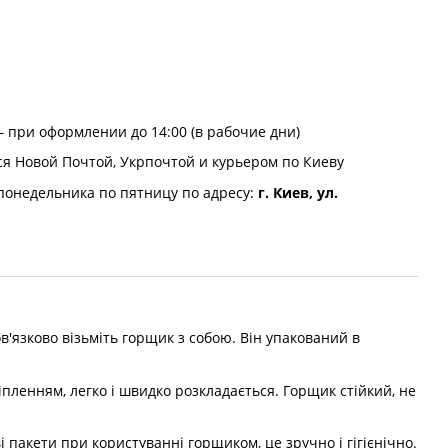
 при оформлении до 14:00 (в рабочие дни)
ся Новой Почтой, Укрпочтой и курьером по Киеву
понедельника по пятницу по адресу:
г. Киев, ул.
'язково візьміть горщик з собою. Він упакований в
іпленням, легко і швидко розкладається. Горщик стійкий, не
пакети при користуванні горщиком, це зручно і гігієнічно.