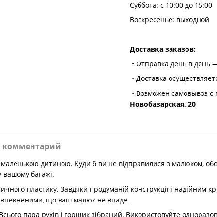
Суббота: с 10:00 до 15:00
Воскресенье: выходной
Доставка заказов:
• Отправка день в день —
• Доставка осуществляет
• Возможен самовывоз с 
Новобазарская, 20
и комментарий
маленькою дитиною. Куди б ви не відправилися з малюком, обов
у вашому багажі.
ичного пластику. Завдяки продуманій конструкції і надійним кр
и впевненими, що ваш малюк не впаде.
ього пара рухів і горщик зібраний. Використовуйте одноразові 