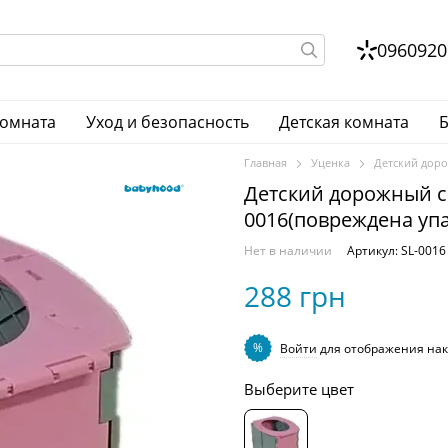
0960920
комната
Уход и безопасность
Детская комната
Б
Главная
Уценка
Детский доро
Детский дорожный с
0016(повреждена упа
Нет в наличии
Артикул: SL-0016
288 грн
%
Войти
для отображения нак
Выберите цвет