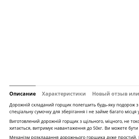
Описание
Характеристики
Новый отзыв ил
Дорожній складаний горщик полегшить будь-яку подорож з 
спеціальну сумочку для зберігання і не займе багато місця 
Виготовлений дорожній горщик з щільного, міцного, не токс
хитається, витримує навантаження до 50кг. Ви можете бут
Механізм розкладання дорожнього горщика дуже простий. Вс