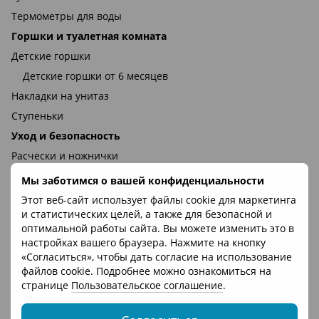
Термометры для воды
Горшки и туалетная комната
Детские горшки
Детские горшки от 6 месяцев
Накладки на унитаз
Ступеньки
Уход и безопасность
Расчески и ножнички
Защитные элементы
Мы заботимся о вашей конфиденциальности
Защитные шлемы
Этот веб-сайт использует файлы cookie для маркетинга
и статистических целей, а также для безопасной и
Защитные замки
оптимальной работы сайта. Вы можете изменить это в
Защитные уголки
настройках вашего браузера. Нажмите на кнопку
Детская комната
«Согласиться», чтобы дать согласие на использование
файлов cookie. Подробнее можно ознакомиться на
Вешалки
странице
Пользовательское соглашение
.
Органайзеры и мебель
Детское пространство