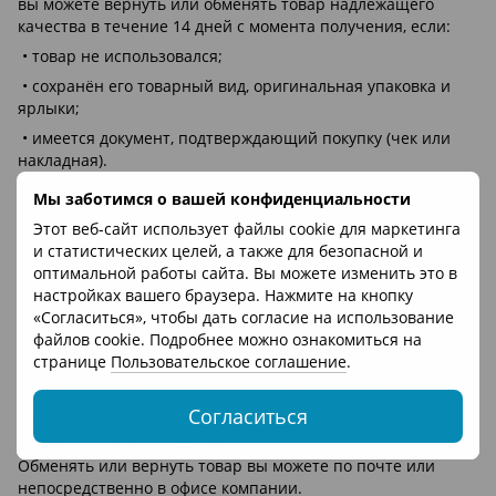
вы можете вернуть или обменять товар надлежащего
качества в течение 14 дней с момента получения, если:
• товар не использовался;
• сохранён его товарный вид, оригинальная упаковка и
ярлыки;
• имеется документ, подтверждающий покупку (чек или
накладная).
Возврат и обмен товаров ненадлежащего качества
Мы заботимся о вашей конфиденциальности
осуществляется в рамках гарантийных обязательств.
Этот веб-сайт использует файлы cookie для маркетинга
и статистических целей, а также для безопасной и
оптимальной работы сайта. Вы можете изменить это в
настройках вашего браузера. Нажмите на кнопку
Как оформить возврат или гарантийный случай?
«Согласиться», чтобы дать согласие на использование
1. Свяжитесь с нами удобным для вас способом — по
файлов cookie. Подробнее можно ознакомиться на
телефону, email или через форму обратной связи.
странице
Пользовательское соглашение
.
2. При необходимости подготовьте фото или видео товара.
Согласиться
3. Мы оперативно поможем решить вопрос — заменим
товар или оформим возврат.
Обменять или вернуть товар вы можете по почте или
непосредственно в офисе компании.