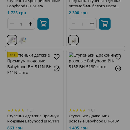
Ступеньки Крок фиолетовые
Подставка ступенька десткая
Babyhood BH-519PR
Автомобиль белого цвета
Babyhood BP-111
1 725 грн
2 300 грн
ХИТ
1
1
Ступеньки детские Премиум
Ступеньки Дракончик
нюдовые Babyhood BH-511N
розовые Babyhood BH-513P
863 грн
1 495 грн