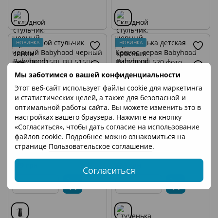
НОВИНКА
НОВИНКА
Мы заботимся о вашей конфиденциальности
Этот веб-сайт использует файлы cookie для маркетинга
и статистических целей, а также для безопасной и
оптимальной работы сайта. Вы можете изменить это в
настройках вашего браузера. Нажмите на кнопку
«Согласиться», чтобы дать согласие на использование
1
файлов cookie. Подробнее можно ознакомиться на
Складной стульчик черный
Ступенька детская Космос,
странице
Пользовательское соглашение
.
Babyhood черный цвет BH-
серая Babyhood BH-520
515BL
679 грн
633 грн
Согласиться