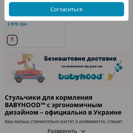
Согласиться
Стульчик для кормления
розовый Премиум Babyhood
BH-514P
2 875 грн
Стульчики для кормления
BABYHOOD™ с эргономичным
дизайном – официально в Украине
Ваш малыш стремительно растет и развивается, спешит
познавать мир и уже пытается сидеть самостоятельно.
Развернуть