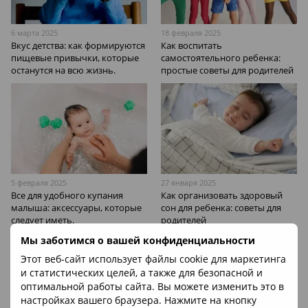
6 марта 2025
18 февраля 2025
Вкус детства: как формируются
Как воспитать
пищевые привычки, которые
самостоятельного ребенка:
останутся на всю жизнь.
простые советы для родителей
5 февраля 2025
27 января 2025
Все для удобного купания
Как организовать здоровый
малыша: аксессуары, которые
сон для ребенка: советы для
следует иметь.
родителей
Мы заботимся о вашей конфиденциальности
Этот веб-сайт использует файлы cookie для маркетинга
и статистических целей, а также для безопасной и
оптимальной работы сайта. Вы можете изменить это в
настройках вашего браузера. Нажмите на кнопку