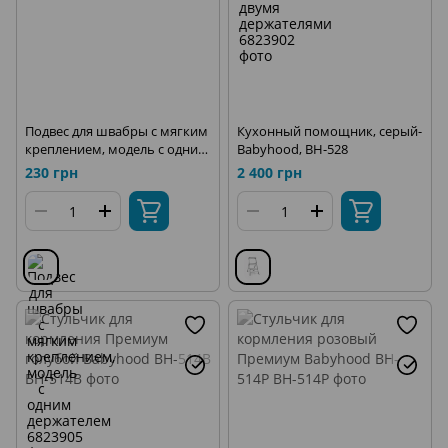
Подвес для швабры с мягким
Кухонный помощник, серый-
креплением, модель с одним
Babyhood, BH-528
держателем
230 грн
2 400 грн