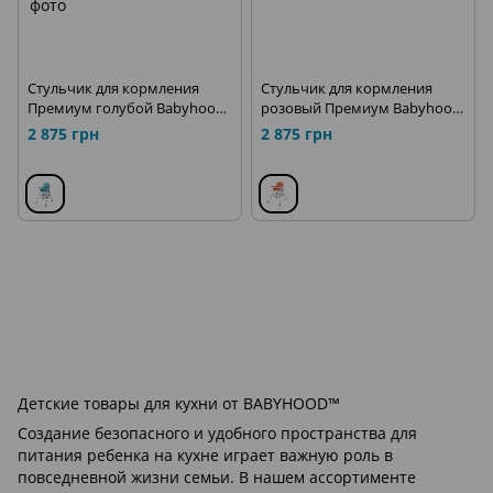
Стульчик для кормления
Стульчик для кормления
Премиум голубой Babyhood
розовый Премиум Babyhood
ВН-514В
BH-514P
2 875 грн
2 875 грн
Детские товары для кухни от BABYHOOD™
Создание безопасного и удобного пространства для
питания ребенка на кухне играет важную роль в
повседневной жизни семьи. В нашем ассортименте