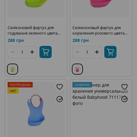
Силіконовий фартух для
Силиконовый фартук для
годування зеленого цвета
кормления розового цвета
Babyhood BH-401G
Babyhood BH-401P
288 грн
288 грн
РАСПРОДАЖА
НОВИНКА
ХИТ