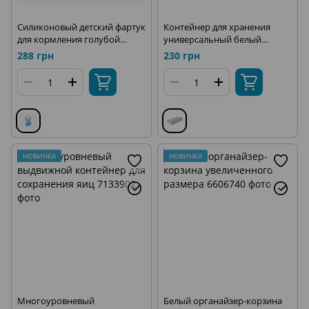
Силиконовый детский фартук
Контейнер для хранения
для кормления голубой
универсальный белый
Babyhood BH-401B
Babyhood
288 грн
230 грн
НОВИНКА
НОВИНКА
Многоуровневый
Белый органайзер-корзина