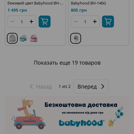
бежевий цвет Babyhood BH-
Babyhood BH-146G
112N
1 495 грн
805 грн
Показать еще 19 товаров
Назад
Вперед
1
из 2