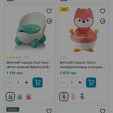
ХИТ
2
1
Дитячий горщик Кью Кью,
Детский горшок Лиса с
світло зелений Babyhood BH-
полиуретановым кольцом
105LG
розовый цвет Babyhood
1 139 грн
2 070 грн
ВН-113FP
ВИДЕО