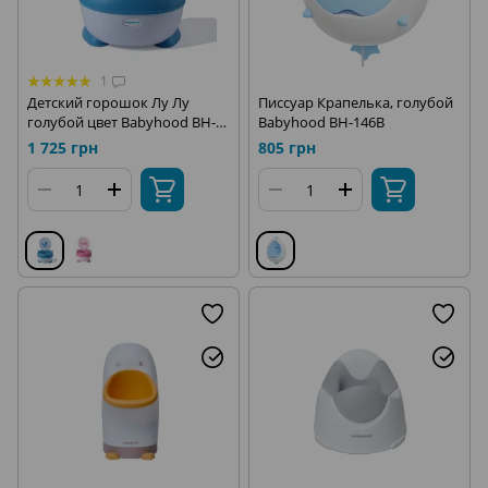
1
Детский горошок Лу Лу
Писсуар Крапелька, голубой
голубой цвет Babyhood BH-
Babyhood BH-146B
128B
1 725 грн
805 грн