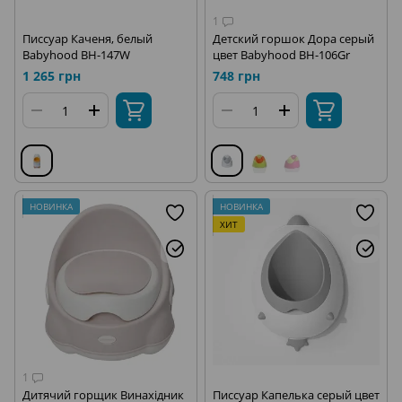
1
Писсуар Каченя, белый
Детский горшок Дора серый
Babyhood BH-147W
цвет Babyhood ВН-106Gr
1 265 грн
748 грн
НОВИНКА
НОВИНКА
ХИТ
1
Дитячий горщик Винахідник
Писсуар Капелька серый цвет