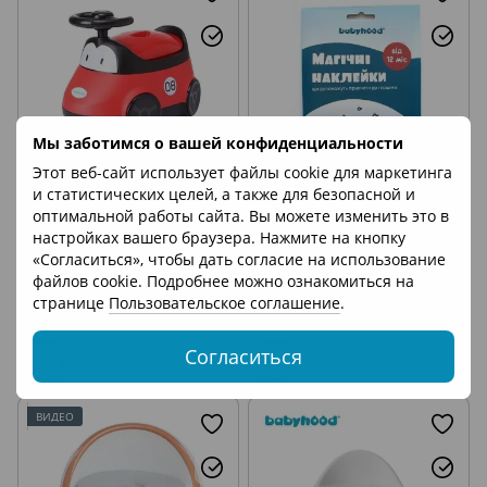
Мы заботимся о вашей конфиденциальности
Этот веб-сайт использует файлы cookie для маркетинга
и статистических целей, а также для безопасной и
Детский горшок Автомобиль
Магические детские
оптимальной работы сайта. Вы можете изменить это в
красный цвет Babyhood BH-
наклейки для горшка
настройках вашего браузера. Нажмите на кнопку
116R
Babyhood BH-700
1 610 грн
288 грн
«Согласиться», чтобы дать согласие на использование
файлов cookie. Подробнее можно ознакомиться на
странице
Пользовательское соглашение
.
Согласиться
ВИДЕО