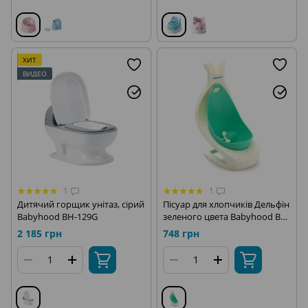
ХИТ
ВИДЕО
1
1
Дитячий горщик унітаз, сірий
Пісуар для хлопчиків Дельфін
Babyhood BH-129G
зеленого цвета Babyhood BH-
124G
2 185 грн
748 грн