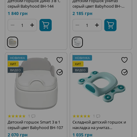
Детский горшок Дино 3 в 1,
Детский горшок унитаз
серый Babyhood BH-144
серый цвет Babyhood BH-
149G
1 840 грн
2 185 грн
НОВИНКА
НОВИНКА
ХИТ
ХИТ
ВИДЕО
ВИДЕО
1
1
Детский горшок Smart 3 в 1
Складной детский горшок и
серый цвет Babyhood BH-107
накладка на унитаз
Автомобиль 2 в 1 Babyhood
2 070 грн
1 035 грн