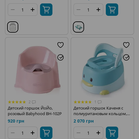
BH-120
2
1
Детский горшок ЙоЙо,
Детский горшок Каченя с
розовый Babyhood BH-102P
полиуритановым кольцом,
годубой Babyhood BH-114BU
920 грн
2 070 грн