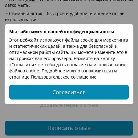
легко мыть.
• Съёмный лоток – быстрое и удобное очищение после
использования.
• Стабильная конструкция – немного пониженная форма
Мы заботимся о вашей конфиденциальности
повышает устойчивость и безопасность ребёнка.
Этот веб-сайт использует файлы cookie для маркетинга
• Размер: 34 × 27 × 17 см
и статистических целей, а также для безопасной и
оптимальной работы сайта. Вы можете изменить это в
Отзывы
настройках вашего браузера. Нажмите на кнопку
«Согласиться», чтобы дать согласие на использование
файлов cookie. Подробнее можно ознакомиться на
странице
Пользовательское соглашение
.
Согласиться
Добавьте первый отзыв
Написать отзыв