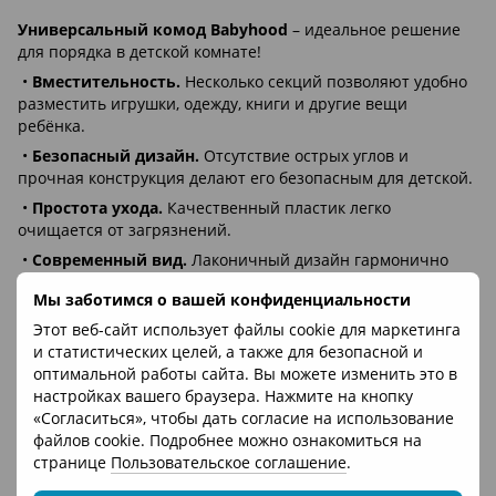
Универсальный комод Babyhood
– идеальное решение
для порядка в детской комнате!
•
Вместительность.
Несколько секций позволяют удобно
разместить игрушки, одежду, книги и другие вещи
ребёнка.
•
Безопасный дизайн.
Отсутствие острых углов и
прочная конструкция делают его безопасным для детской.
•
Простота ухода.
Качественный пластик легко
очищается от загрязнений.
•
Современный вид.
Лаконичный дизайн гармонично
впишется в любой интерьер, создавая уют.
Мы заботимся о вашей конфиденциальности
•
Удобство.
Ящики легко выдвигаются – даже ребёнок
Этот веб-сайт использует файлы cookie для маркетинга
сможет самостоятельно достать свои вещи.
и статистических целей, а также для безопасной и
Организуйте комфортное и аккуратное пространство для
оптимальной работы сайта. Вы можете изменить это в
вашего ребёнка вместе с Babyhood!
настройках вашего браузера. Нажмите на кнопку
«Согласиться», чтобы дать согласие на использование
файлов cookie. Подробнее можно ознакомиться на
Отзывы
странице
Пользовательское соглашение
.