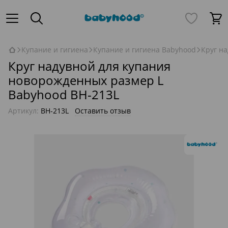
Купание и гигиена
Купание и гигиена Babyhood
Круг н
Круг надувной для купания
новорожденных размер L
Babyhood BH-213L
Артикул:
BH-213L
Оставить отзыв