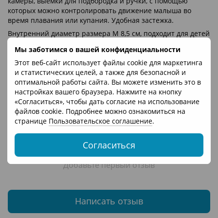
камеры, выемки для подбородка и ручки, с помощью
которых можно контролировать движение малыша во
время плавания или купания. Удобная застежка.
Внутренний диаметр размера М 8,5 см, подходит для детей
весом 4-7 кг.
Мы заботимся о вашей конфиденциальности
Внутренний диаметр размера L 9,5 см, подходит для детей
Этот веб-сайт использует файлы cookie для маркетинга
весом 7-12 кг.
и статистических целей, а также для безопасной и
оптимальной работы сайта. Вы можете изменить это в
Отзывы
настройках вашего браузера. Нажмите на кнопку
«Согласиться», чтобы дать согласие на использование
файлов cookie. Подробнее можно ознакомиться на
странице
Пользовательское соглашение
.
Согласиться
Добавьте первый отзыв
Написать отзыв