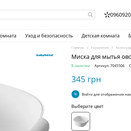
0960920
комната
Уход и безопасность
Детская комната
Б
Главная
Кормление
Аксессуа
Миска для мытья ов
В наличии
Артикул: 7045506
О
345 грн
%
Войти
для отображения нак
Выберите цвет