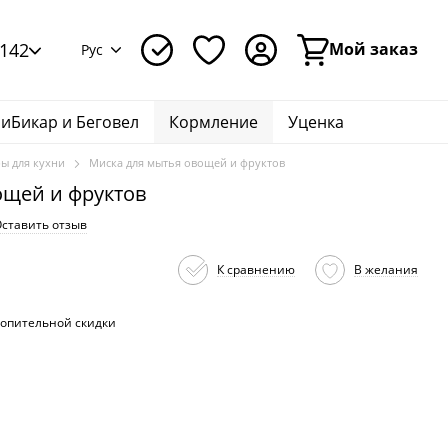
142
Мой заказ
Рус
иБикар и Беговел
Кормление
Уценка
ры для кухни
Миска для мытья овощей и фруктов
ощей и фруктов
ставить отзыв
К сравнению
В желания
опительной скидки