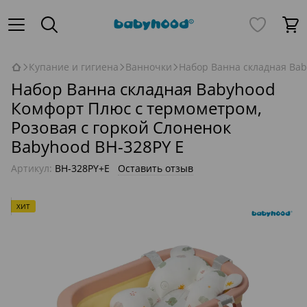
Купание и гигиена
Ванночки
Набор Ванна складная Bab
Набор Ванна складная Babyhood
Комфорт Плюс с термометром,
Розовая с горкой Слоненок
Babyhood BH-328PY E
Артикул:
BH-328PY+E
Оставить отзыв
ХИТ