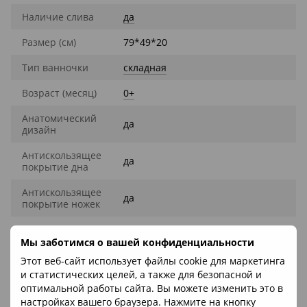
Наличие слива
да
Размер (см)
79*49*20
Тип ванночки
складная
Возраст (месяц)
0+
Анатомический
да
дизайн
Антискользящее
да
покрытие дна
Антискользящее
да
покрытие ножек
Мы заботимся о вашей конфиденциальности
Описание
Этот веб-сайт использует файлы cookie для маркетинга
Складная ванна “Комфорт Плюс” Babyhood с натяжной
и статистических целей, а также для безопасной и
горкой для купания “Слоник”
– идеальное решение для
оптимальной работы сайта. Вы можете изменить это в
комфортного, безопасного и удобного купания ребёнка
настройках вашего браузера. Нажмите на кнопку