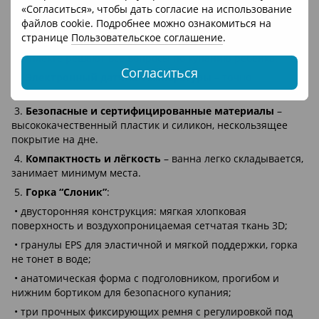
дома.
«Согласиться», чтобы дать согласие на использование
файлов cookie. Подробнее можно ознакомиться на
Основные преимущества:
странице
Пользовательское соглашение
.
1.
Комплексное решение
– ванна и горка для купания в
комплекте решают все вопросы по купанию ребёнка.
Согласиться
2.
Электронный датчик температуры
– точно
определяет нужную температуру воды.
3.
Безопасные и сертифицированные материалы
–
высококачественный пластик и силикон, нескользящее
покрытие на дне.
4.
Компактность и лёгкость
– ванна легко складывается,
занимает минимум места.
5.
Горка “Слоник”
:
• двусторонняя конструкция: мягкая хлопковая
поверхность и воздухопроницаемая сетчатая ткань 3D;
• гранулы EPS для эластичной и мягкой поддержки, горка
не тонет в воде;
• анатомическая форма с подголовником, прогибом и
нижним бортиком для безопасного купания;
• три прочных фиксирующих ремня с регулировкой под