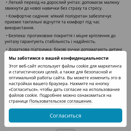
• Легкий перехід на дорослий унітаз: допомагає малюку
звикнути до нової навички без страху та стресу.
• Комфортне сидіння: м’який поліуретан забезпечує
приємні тактильні відчуття та комфорт під час
використання.
• Безпека: протиковзке покриття і міцне кріплення до
унітазу гарантують стабільність і надійність.
• Додаткова підтримка: бокові ручки допомагають дитині
відчувати впевненість, сидячи на унітазі.
Мы заботимся о вашей конфиденциальности
• Легкий догляд: накладку легко знімати, мити та сушити,
Этот веб-сайт использует файлы cookie для маркетинга
що робить її зручною для щоденного використання.
и статистических целей, а также для безопасной и
• Ергономічний дизайн: продумана форма накладки
оптимальной работы сайта. Вы можете изменить это в
підтримує правильне положення тіла дитини під час
настройках вашего браузера. Нажмите на кнопку
сидіння.
«Согласиться», чтобы дать согласие на использование
файлов cookie. Подробнее можно ознакомиться на
странице
Пользовательское соглашение
.
Отзывы
Согласиться