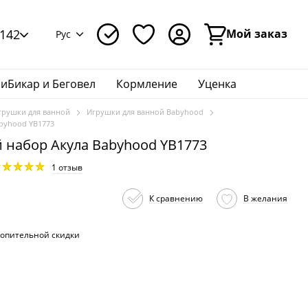
142
Мой заказ
Рус
иБикар и Беговел
Кормление
Уценка
грушки для ванной
Игрушки для ванной Babyhood
byhood YB1773
 набор Акула Babyhood YB1773
1 отзыв
К сравнению
В желания
опительной скидки