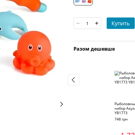
Купить
Разом дешевше
Рыболовны
набор Акул
YB1773
748 грн