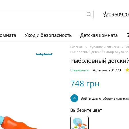
0960920
комната
Уход и безопасность
Детская комната
Б
Главная
Купание и гигиена
И
Рыболовный детский набор Акула Ba
Рыболовный детский
В наличии
Артикул: YB1773
748 грн
%
Войти
для отображения нак
Выберите цвет