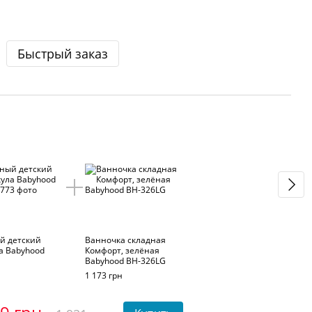
Быстрый заказ
Ра
й детский
Ванночка складная
а Babyhood
Комфорт, зелёная
Babyhood BH-326LG
1 173 грн