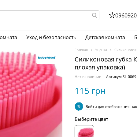
0960920
комната
Уход и безопасность
Детская комната
Б
Главная
Уценка
Силиконовая 
Силиконовая губка К
плохая упаковка)
Нет в наличии
Артикул: SL-0069
115 грн
%
Войти
для отображения нак
Выберите цвет