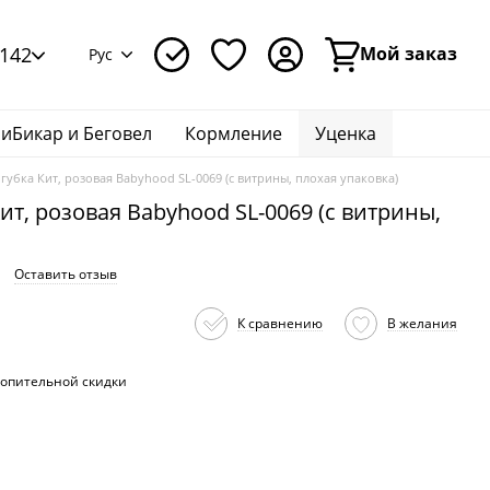
142
Мой заказ
Рус
иБикар и Беговел
Кормление
Уценка
губка Кит, розовая Babyhood SL-0069 (с витрины, плохая упаковка)
ит, розовая Babyhood SL-0069 (с витрины,
Оставить отзыв
К сравнению
В желания
опительной скидки