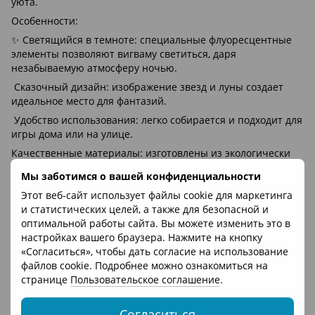
уюта.
Особенности:
✨ Светящийся в темноте: специальные флуоресцентные
элементы позволяют вигваму светиться, даря
незабываемую атмосферу ночью.
Сказочный дизайн: изображение звезд и луны создает
идеальное место для фантазий.
Удобство использования: легко собирается и подходит для
игры дома или на улице.
Качественные материалы: изготовлены из экологически
чистых тканей, безопасны для малыша.
Мы заботимся о вашей конфиденциальности
Достоинства:
Этот веб-сайт использует файлы cookie для маркетинга
• Развивает воображение: ребенок может создавать
и статистических целей, а также для безопасной и
собственный сказочный мир под звездным небом.
оптимальной работы сайта. Вы можете изменить это в
настройках вашего браузера. Нажмите на кнопку
• Идеально для вечерних игр: создает спокойную
«Согласиться», чтобы дать согласие на использование
атмосферу для сказок перед сном.
файлов cookie. Подробнее можно ознакомиться на
• Прекрасный подарок для праздника или просто для
странице
Пользовательское соглашение
.
создания особой атмосферы в детской комнате.
Размер: 110х162см
Согласиться