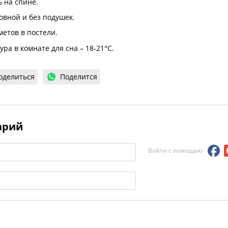
 на спине.
овной и без подушек.
метов в постели.
ра в комнате для сна – 18-21°C.
оделиться
Поделится
арий
Войти с помощью