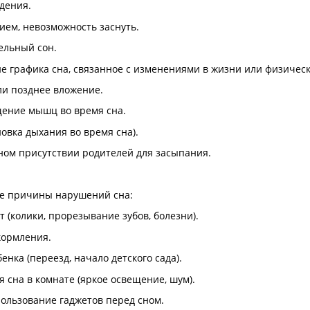
дения.
ием, невозможность заснуть.
ельный сон.
ие графика сна, связанное с изменениями в жизни или физиче
ли позднее вложение.
щение мышц во время сна.
овка дыхания во время сна).
ном присутствии родителей для засыпания.
е причины нарушений сна:
 (колики, прорезывание зубов, болезни).
кормления.
нка (переезд, начало детского сада).
 сна в комнате (яркое освещение, шум).
ользование гаджетов перед сном.