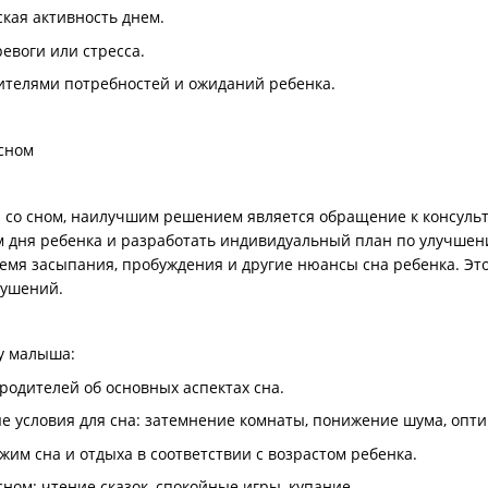
кая активность днем.
евоги или стресса.
ителями потребностей и ожиданий ребенка.
 сном
 со сном, наилучшим решением является обращение к консульт
дня ребенка и разработать индивидуальный план по улучшению
емя засыпания, пробуждения и другие нюансы сна ребенка. Эт
ушений.
у малыша:
одителей об основных аспектах сна.
 условия для сна: затемнение комнаты, понижение шума, опти
жим сна и отдыха в соответствии с возрастом ребенка.
ном: чтение сказок, спокойные игры, купание.