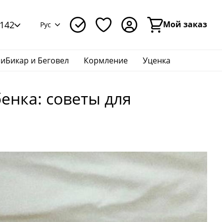
142
Мой заказ
Рус
иБикар и Беговел
Кормление
Уценка
енка: советы для